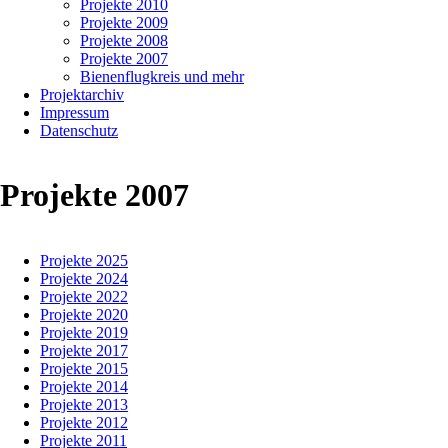
Projekte 2010
Projekte 2009
Projekte 2008
Projekte 2007
Bienenflugkreis und mehr
Projektarchiv
Impressum
Datenschutz
Projekte 2007
Navigation
Projekte 2025
überspringen
Bienenfallen
Projekte 2024
Projekte 2022
Projekte 2020
20.07.2007
Projekte 2019
12:49
Projekte 2017
Projekte 2015
Projekte 2014
Für
Projekte 2013
das
Projekte 2012
Symposium
Projekte 2011
Vogelfrei