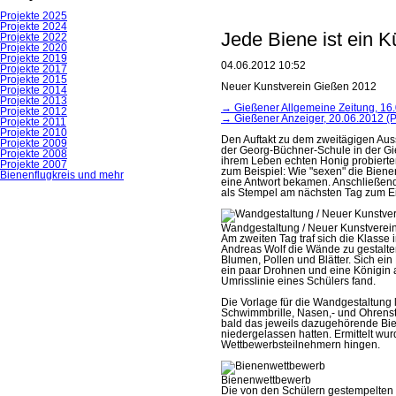
Navigation
Projekte 2025
überspringen
Projekte 2024
Jede Biene ist ein K
Projekte 2022
Projekte 2020
Projekte 2019
04.06.2012 10:52
Projekte 2017
Projekte 2015
Neuer Kunstverein Gießen 2012
Projekte 2014
Projekte 2013
→ Gießener Allgemeine Zeitung, 16.
Projekte 2012
→ Gießener Anzeiger, 20.06.2012 (P
Projekte 2011
Projekte 2010
Den Auftakt zu dem zweitägigen Auss
Projekte 2009
der Georg-Büchner-Schule in der Gies
Projekte 2008
ihrem Leben echten Honig probierten
Projekte 2007
zum Beispiel: Wie "sexen" die Bie
Bienenflugkreis und mehr
eine Antwort bekamen. Anschließend
als Stempel am nächsten Tag zum Ei
Wandgestaltung / Neuer Kunstverei
Am zweiten Tag traf sich die Klass
Andreas Wolf die Wände zu gestalte
Blumen, Pollen und Blätter. Sich ei
ein paar Drohnen und eine Königin 
Umrisslinie eines Schülers fand.
Die Vorlage für die Wandgestaltung 
Schwimmbrille, Nasen,- und Ohrenst
bald das jeweils dazugehörende Bien
niedergelassen hatten. Ermittelt w
Wettbewerbsteilnehmern hingen.
Bienenwettbewerb
Die von den Schülern gestempelten 