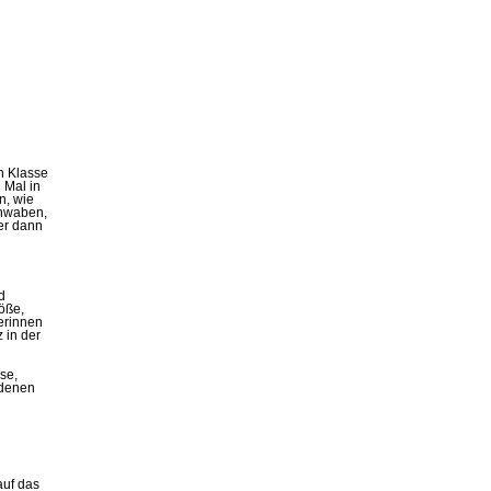
n Klasse
 Mal in
n, wie
enwaben,
er dann
d
öße,
terinnen
 in der
se,
 denen
auf das