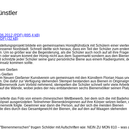
ünstler
06.2012 (PDF) (895,4 kB)
DF) (32 kB)
tellungsprojekt bildete ein gemeinsames Honigfrühstück mit Schülern einer vierte
sener Nordstadt. Schnell stellte sich heraus, dass ein Teil der Schüler zum ersten
. Um so größer war die Begeisterung, als die Schüler auch noch auf all ihre Frage
nen oder warum kommt der Honig nicht aus dem Supermarkt sondern aus den Bien
 schnitzte jeder Schüler seine ganz persönliche Biene aus einem Radiergummi, d
nsatz kommen sollte.
n Gießen
e im Neuen Gießener Kunstverein um gemeinsam mit den Künstlern Florian Haas un
n. Die dafür zur Verfügung stehenden Stempel bestanden aus Bienen in Originalgr
n Bienenvolk zum Vorbild nehmend, stempelten die Schüler schnell sehr viele Arbei
auf die Wände, wobei jedes der neu entstandenen sechs Bienenvölker seinen Platz
lieferte das Foto von einem chinesischen Wettbewerb, bei dem sich die mit Badeho
öpsel ausgerüsteten Teilnehmer Bienenköniginnen auf ihre Körper setzen ließen,
envolk folgte. Gewinner war dann die Person, auf der sich die meisten Bienen
urde dies durch das Gesamtgewicht der Bienen, die auf den auf Waagen stehenden
"Bienenmenschen" trugen Schilder mit Aufschriften wie: NEIN ZU MON 810 – was 