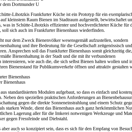
or dem Dortmunder U
hütte-Lihotzkis Frankfurter Küche ist ein Prototyp für ein exemplarisc
auf kleinstem Raum Bienen im Stadtraum aufgestellt, bewirtschaftet u
, was in Schütte-Lihotzkis effizienter und hochverdichteter Küche für 
soll sich auch im Frankfurter Bienenhaus wiederfinden.
cht nur dem Zweck Bienenvölker wesensgemäß aufzustellen, sondern
enenhaltung und ihre Bedeutung für die Gesellschaft zeitgenössisch un
en. Ansprechen soll das Frankfurter Bienenhaus somit gleichzeitig die,
tgemäße Bienenhaltung in der Stadt und die mit ihr verbundenen
n interessieren, wie auch die, die sich selbst Bienen halten wollen und 
ihren Bienenstand für Publikumsverkehr öffnen und attraktiv gestalten 
er Bienenhaus
 aus standardisierten Modulen aufgebaut, so dass es einfach und kosten
ann. Neben den speziellen praktischen Anforderungen an Bienenbehausu
rschattung gegen die direkte Sonneneinstrahlung und einem Schutz geg
als starken Winde, dient das Bienenhaus auch ganz herkömmlichen Nu
htlichen Lagerung aller für die Imkerei notwenigen Werkzeuge und Mate
er gegen Fressfeinde und Diebstahl.
 aber auch so konzipiert sein, dass es sich für den Empfang von Besuc