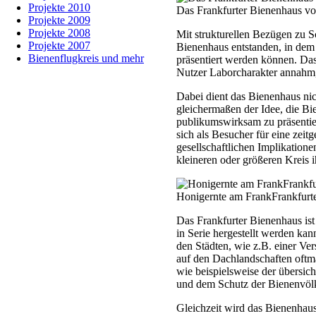
Projekte 2010
Das Frankfurter Bienenhaus v
Projekte 2009
Projekte 2008
Mit strukturellen Bezügen zu Sc
Projekte 2007
Bienenhaus entstanden, in dem 
Bienenflugkreis und mehr
präsentiert werden können. Das
Nutzer Laborcharakter annahm, 
Dabei dient das Bienenhaus ni
gleichermaßen der Idee, die Bi
publikumswirksam zu präsentier
sich als Besucher für eine zei
gesellschaftlichen Implikatione
kleineren oder größeren Kreis 
Honigernte am FrankFrankfurt
Das Frankfurter Bienenhaus ist
in Serie hergestellt werden k
den Städten, wie z.B. einer Ve
auf den Dachlandschaften oftm
wie beispielsweise der übersic
und dem Schutz der Bienenvölk
Gleichzeit wird das Bienenhaus