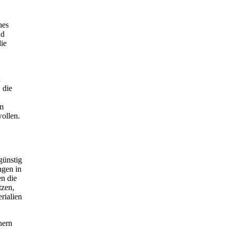
hes
nd
die
d
 die
im
wollen.
günstig
ngen in
en die
tzen,
rialien
hern