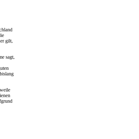
chland
die
r gilt,
me sagt,
guten
bislang
weile
bienen
ufgrund