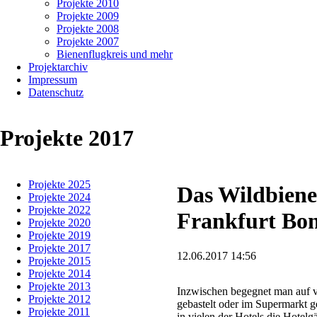
Projekte 2010
Projekte 2009
Projekte 2008
Projekte 2007
Bienenflugkreis und mehr
Projektarchiv
Impressum
Datenschutz
Projekte 2017
Navigation
Projekte 2025
überspringen
Das Wildbiene
Projekte 2024
Projekte 2022
Frankfurt Bo
Projekte 2020
Projekte 2019
Projekte 2017
12.06.2017 14:56
Projekte 2015
Projekte 2014
Projekte 2013
Inzwischen begegnet man auf v
Projekte 2012
gebastelt oder im Supermarkt g
Projekte 2011
in vielen der Hotels die Hotel