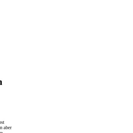
n
bst
en aber
um