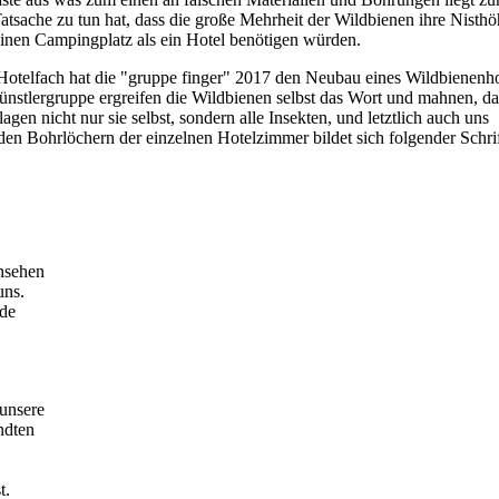
Tatsache zu tun hat, dass die große Mehrheit der Wildbienen ihre Nisth
nen Campingplatz als ein Hotel benötigen würden.
 Hotelfach hat die "gruppe finger" 2017 den Neubau eines Wildbienenho
nstlergruppe ergreifen die Wildbienen selbst das Wort und mahnen, da
gen nicht nur sie selbst, sondern alle Insekten, und letztlich auch uns
en Bohrlöchern der einzelnen Hotelzimmer bildet sich folgender Schri
nsehen
uns.
ide
unsere
ndten
t.