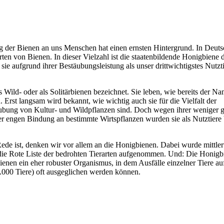
der Bienen an uns Menschen hat einen ernsten Hintergrund. In Deuts
ten von Bienen. In dieser Vielzahl ist die staatenbildende Honigbiene 
 sie aufgrund ihrer Bestäubungsleistung als unser drittwichtigstes Nutztie
.
Wild- oder als Solitärbienen bezeichnet. Sie leben, wie bereits der Na
. Erst langsam wird bekannt, wie wichtig auch sie für die Vielfalt der
äubung von Kultur- und Wildpflanzen sind. Doch wegen ihrer weniger 
er engen Bindung an bestimmte Wirtspflanzen wurden sie als Nutztiere 
de ist, denken wir vor allem an die Honigbienen. Dabei wurde mittler
n die Rote Liste der bedrohten Tierarten aufgenommen. Und: Die Honig
ienen ein eher robuster Organismus, in dem Ausfälle einzelner Tiere a
.000 Tiere) oft ausgeglichen werden können.