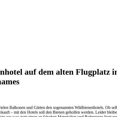
nhotel auf dem alten Flugplatz i
names
ielen Balkonen und Gärten den sogenannten Wildbienenhotels. Ob sel
ekauft – mit den Hotels soll den Bienen geholfen werden. Leider bleib
gäste aus was zum einen an falschen Materialien und Bohrungen liegt z