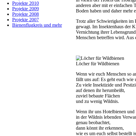
Projekte 2010
anderen aber mit er einfachen 
Projekte 2009
Boden haben und daher mehr ei
Projekte 2008
Projekte 2007
Trotz aller Schwierigkeiten im
Bienenflugkreis und mehr
gewagt. Im Insektenhaus der Kü
Vernichtung ihrer Lebensgrundla
Menschen betreffen wird. Aus d
Löcher für Wildbienen
Wenn wir euch Menschen so a
fällt uns auf: Es geht euch wie 
Zu viele Insektizide und Pestiz
auf denen ihr herumbeißt,
zuviel bebaute Flächen
und zu wenig Wildnis.
Wenn ihr uns Hotelbienen und 
in der Wildnis lebenden Verwa
genau beobachtet,
dann könnt ihr erkennen,
wie es um euch selbst bestellt is