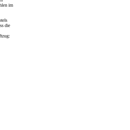
öhlen im
tels
ss die
ftzug: