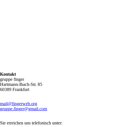
des
Projekts
„Wo
Wachs
und
Honig
fließen“
geprägt
haben.
Zurück
Kontakt
gruppe finger
Hartmann-Ibach-Str. 85
60389 Frankfurt
mail@fingerweb.org
gruppe.finger@gmail.com
Sie erreichen uns telefonisch unter: