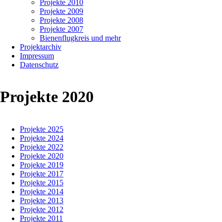
Projekte 2010
Projekte 2009
Projekte 2008
Projekte 2007
Bienenflugkreis und mehr
Projektarchiv
Impressum
Datenschutz
Projekte 2020
Navigation
Projekte 2025
überspringen
Gemischte
Projekte 2024
Projekte 2022
Bienengruppe
Projekte 2020
Projekte 2019
gpe
Projekte 2017
Projekte 2015
Mainz
Projekte 2014
Projekte 2013
Projekte 2012
15.06.2020
Projekte 2011