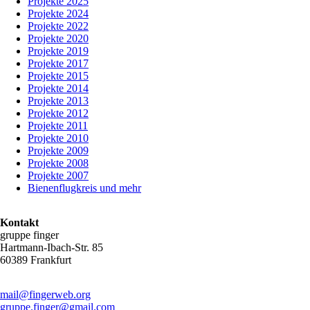
Projekte 2025
überspringen
Projekte 2024
Projekte 2022
Projekte 2020
Projekte 2019
Projekte 2017
Projekte 2015
Projekte 2014
Projekte 2013
Projekte 2012
Projekte 2011
Projekte 2010
Projekte 2009
Projekte 2008
Projekte 2007
Bienenflugkreis und mehr
Kontakt
gruppe finger
Hartmann-Ibach-Str. 85
60389 Frankfurt
mail@fingerweb.org
gruppe.finger@gmail.com